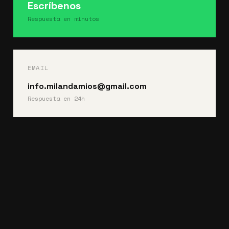
Escríbenos
Respuesta en minutos
EMAIL
info.milandamios@gmail.com
Respuesta en 24h