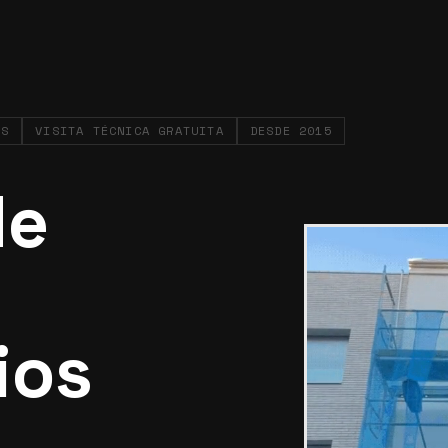
ES
VISITA TÉCNICA GRATUITA
DESDE 2015
de
ios