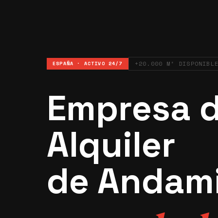
+20.000 M² DISPONIBL
ESPAÑA · ACTIVO 24/7
Empresa 
Alquiler
de Andam