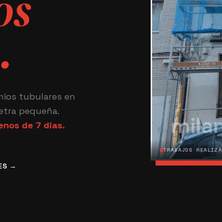
os
.
mios tubulares en
letra pequeña.
enos de 7 días.
TRABAJOS REALIZ
ES →